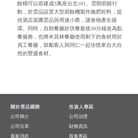
餘桶可以搭建成5萬座台北101。雲朗廚餘行
動，於雲品設置大型廚餘機製作施肥乾料，提
供酒店菜圃雲品與周邊小農，讓食物產生循
環。同時，自助餐廳於供餐最後30分鐘改為點
餐服務，也將米其林餐廳使用剩下的食材用於
員工餐廳，鼓勵客人與同仁一起珍惜來自大自
然的豐盛食材。
關於雲品國際
投資人專區
公司簡介
公司治理
公司沿革
財務資訊
最新消息
股東專區