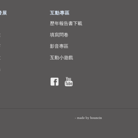
發展
互動專區
歷年報告書下載
種
填寫問卷
芽
影音專區
放
互動小遊戲
果
- made by
bouncin